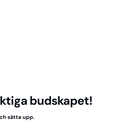
Vad kan jag göra?
viktiga budskapet!
och sätta upp.