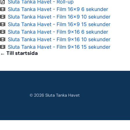
Sluta Tanka Havet - Roll-up
Sluta Tanka Havet - Film 16x9 6 sekunder
Sluta Tanka Havet - Film 16x9 10 sekunder
Sluta Tanka Havet - Film 16x9 15 sekunder
Sluta Tanka Havet - Film 9x16 6 sekunder
Sluta Tanka Havet - Film 9x16 10 sekunder
Sluta Tanka Havet - Film 9x16 15 sekunder
← Till startsida
© 2026 Sluta Tanka Havet